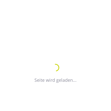
Herkunftsseite:
*
Beschreibung der Barriere oder des Fehlers:
*
Seite wird geladen...
Datenschutz:
*
Ich habe die
Datenschutzerklärung
gelesen und
bin damit einverstanden.