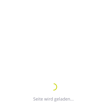
DIESE WOCHE
4 WOCHEN AB HEUTE
10.08.2026
VdW/VdWg-
Seite wird geladen...