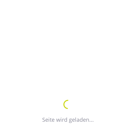
17. Juli 2023
16
Seite wird geladen...
Der Fachausschuss Bau & Technik
D