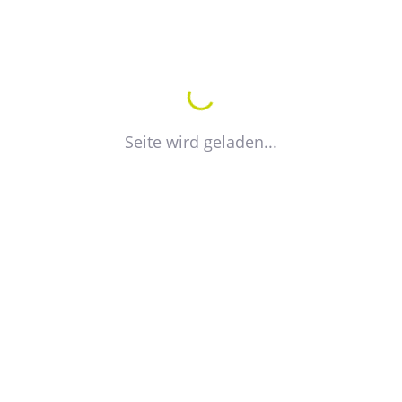
Rechtsanwälte Dr. Reik Kalnbach & Patrick Wawrzinek
GbR, Bad Berka
Bericht über die Arbeit der Fachausschüsse
Recht im VdWg/VdW und
Seite wird geladen...
GdW
Schlussbemerkungen und Ausblick
Frank Philipp, Referent Recht
Verband der Wohnungsgenossenschaften
Sachsen-Anhalt e.V.