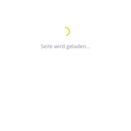
Petra Vogt
Referentin für Fort- und Weiterbildung
Seite wird geladen...
+49 391 744 17 20
E-Mail