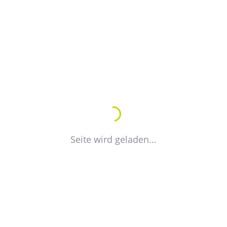
Lucia Finger
Referentin für Öffentlichkeitsarbeit und Fort-
und Weiterbildung
+49 391 74419 30
E-Mail
Seite wird geladen...
Petra Vogt
Referentin für Fort- und Weiterbildung
+49 391 744 17 20
E-Mail